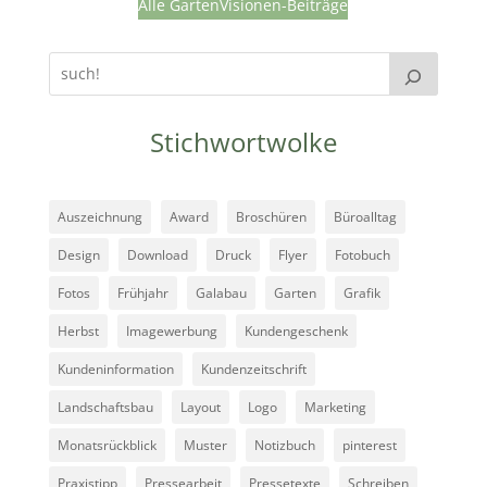
Alle GartenVisionen-Beiträge
Stichwortwolke
Auszeichnung
Award
Broschüren
Büroalltag
Design
Download
Druck
Flyer
Fotobuch
Fotos
Frühjahr
Galabau
Garten
Grafik
Herbst
Imagewerbung
Kundengeschenk
Kundeninformation
Kundenzeitschrift
Landschaftsbau
Layout
Logo
Marketing
Monatsrückblick
Muster
Notizbuch
pinterest
Praxistipp
Pressearbeit
Pressetexte
Schreiben